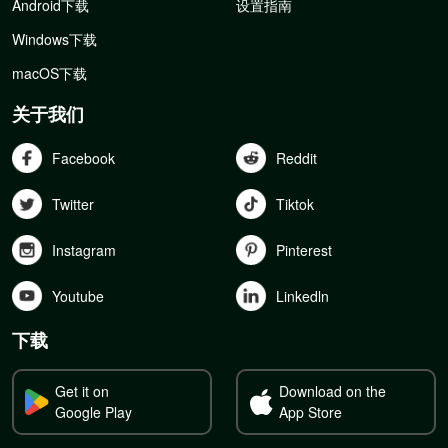
Android下载
设置指南
Windows下载
macOS下载
关于我们
Facebook
Reddit
Twitter
Tiktok
Instagram
Pinterest
Youtube
Linkedln
下载
Get it on
Download on the
Google Play
App Store